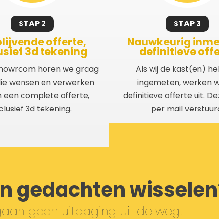
STAP 2
STAP 3
blijvende offerte,
Nauwkeurig inme
usief 3d tekening
definitieve off
showroom horen we graag
Als wij de kast(en) h
llie wensen en verwerken
ingemeten, werken 
n een complete offerte,
definitieve offerte uit. D
clusief 3d tekening.
per mail verstuur
n gedachten wisselen
aan geen uitdaging uit de weg!