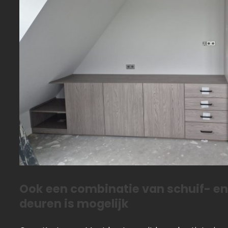
Ook een combinatie van schuif- e
deuren is mogelijk