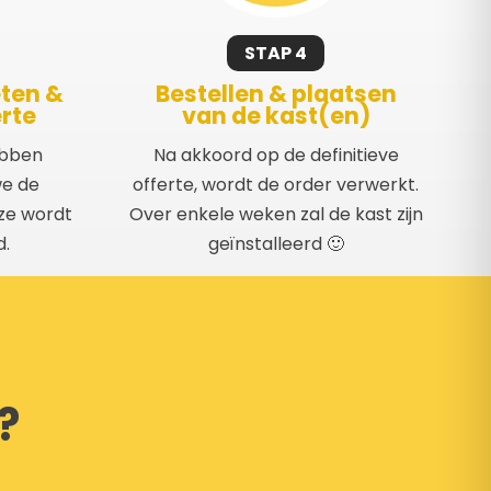
STAP 4
ten &
Bestellen & plaatsen
erte
van de kast(en)
ebben
Na akkoord op de definitieve
we de
offerte, wordt de order verwerkt.
eze wordt
Over enkele weken zal de kast zijn
d.
geïnstalleerd 🙂
?