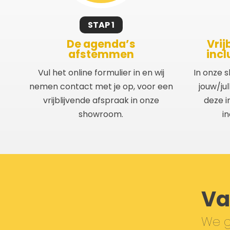
STAP 1
De agenda’s
Vrij
afstemmen
incl
Vul het online formulier in en wij
In onze 
nemen contact met je op, voor een
jouw/ju
vrijblijvende afspraak in onze
deze i
showroom.
in
Va
We g