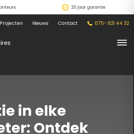
onteurs
20 jaar garantie
Projecten
Nieuws
Contact
075- 621 44 32
ires
ie in elke
eter: Ontdek