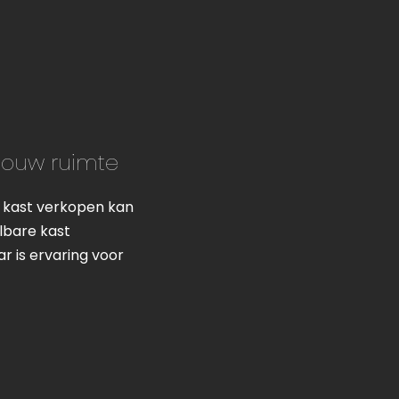
 jouw ruimte
n kast verkopen kan
lbare kast
r is ervaring voor