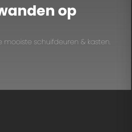
fwanden op
 mooiste schuifdeuren & kasten.