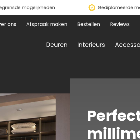
grensde mogelijkheden
Gediplomeerde m
er ons
Afspraak maken
Bestellen
Reviews
Deuren
Interieurs
Accesso
Perfect
millim