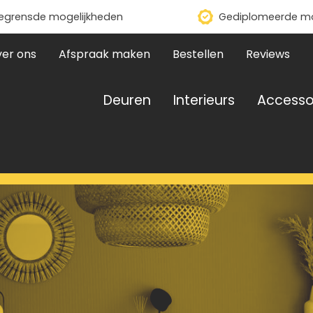
grensde mogelijkheden
Gediplomeerde m
er ons
Afspraak maken
Bestellen
Reviews
Deuren
Interieurs
Accesso