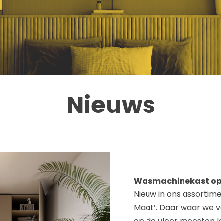
Nieuws
Wasmachinekast op
Nieuw in ons assortim
Maat’. Daar waar we
op de vloer moesten l