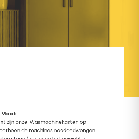
 Maat
ent zijn onze ‘Wasmachinekasten op
 voorheen de machines noodgedwongen
aten staan (vanwege het gewicht in