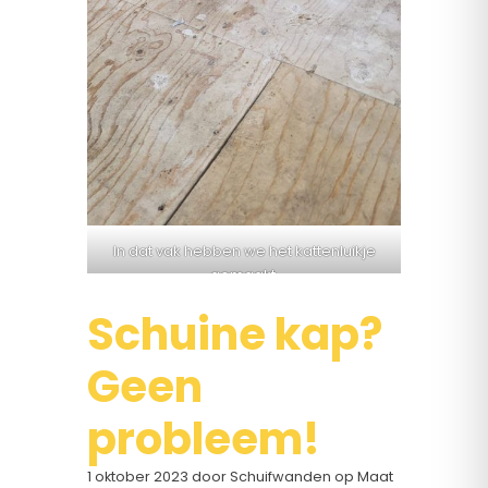
In dat vak hebben we het kattenluikje
gemaakt.
Posted in
Schuine kap?
Projecten
Leave a
on
Comment
Geen
Zelfs
aan
probleem!
de
poes
1 oktober 2023
door Schuifwanden op Maat