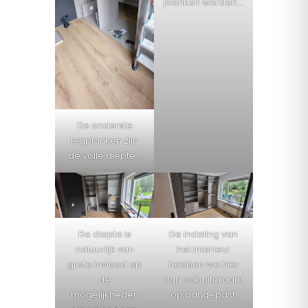
planken worden…
De onderste
legplanken zijn
de volle diepte…
De diepte is
De indeling van
natuurlijk van
het interieur
grote invloed op
hebben we hier
de
dan ook uiteraard
mogelijkheden
op aangepast.