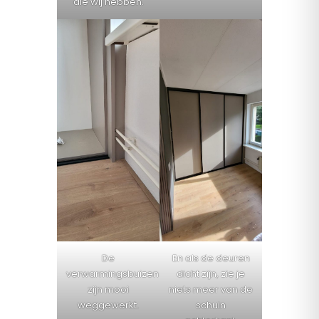
die wij hebben.
De
En als de deuren
verwarmingsbuizen
dicht zijn, zie je
zijn mooi
niets meer van de
weggewerkt.
schuin