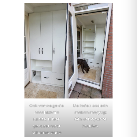
Ook vanwege de
De lades onderin
beschikbare
maken mogelijk
ruimte, is hier
één vak open te
gekozen voor
houden.
scharnierende