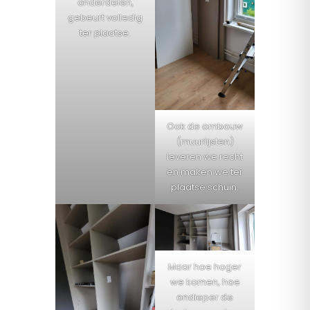
onderdelen,
gebeurt volledig
ter plaatse.
Ook de ombouw
(muurlijsten)
leveren we recht
en maken we ter
plaatse schuin.
Maar hoe hoger
we komen, hoe
ondieper de